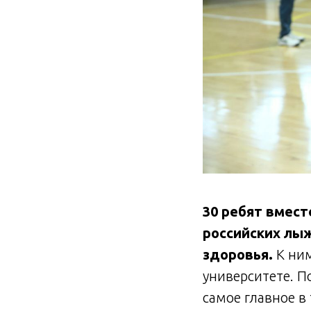
30 ребят вмес
российских лыж
здоровья.
К ним
университете. П
самое главное в