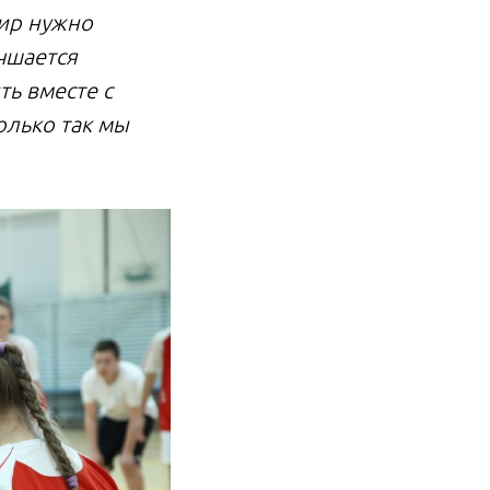
мир нужно
учшается
ь вместе с
олько так мы