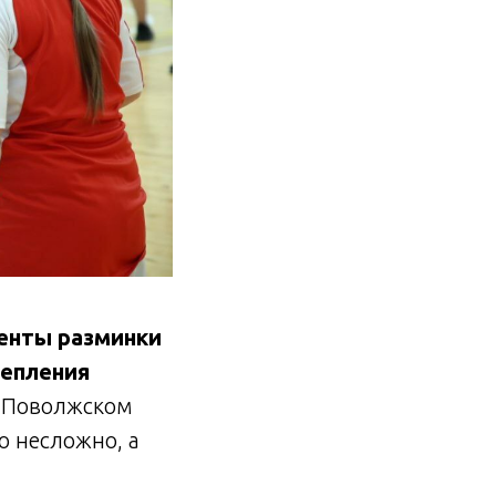
менты разминки
репления
в Поволжском
о несложно, а