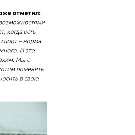
тоже отметил:
 возможностями
т, когда есть
 спорт – норма
ного. И это
зким. Мы с
хотим поменять
носить в свою