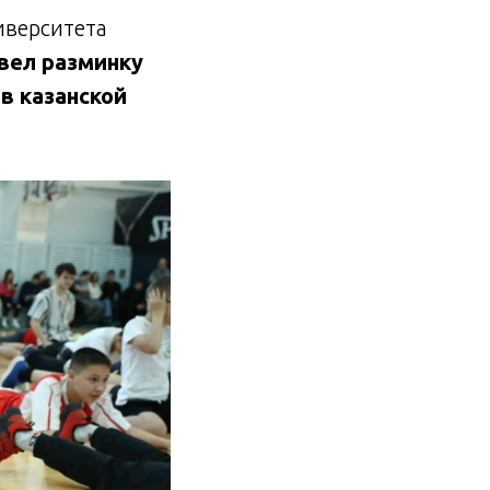
иверситета
вел разминку
в казанской