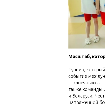
Масштаб, кото
Турнир, который
событие междуна
«солнечных» атл
также команды и
и Беларуси. Чес
напряженной бо