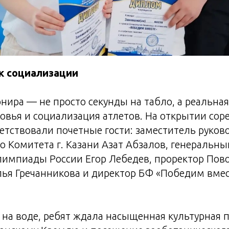
 к социализации
рнира — не просто секунды на табло, а реальна
овья и социализация атлетов. На открытии со
етствовали почетные гости: заместитель руков
 Комитета г. Казани Азат Абзалов, генеральны
импиады России Егор Лебедев, проректор Пов
ья Гречанникова и директор БФ «Победим вмес
на воде, ребят ждала насыщенная культурная 