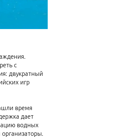
аждения.
реть с
ия: двукратный
ийских игр
нашли время
держка дает
рацию водных
 организаторы.