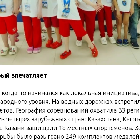
рый впечатляет
 когда-то начинался как локальная инициатива,
родного уровня. На водных дорожках встретил
етов. География соревнований охватила 33 реги
з четырех зарубежных стран: Казахстана, Кырг
ть Казани защищали 18 местных спортсменов. З
рьбы было разыграно 249 комплектов медалей 