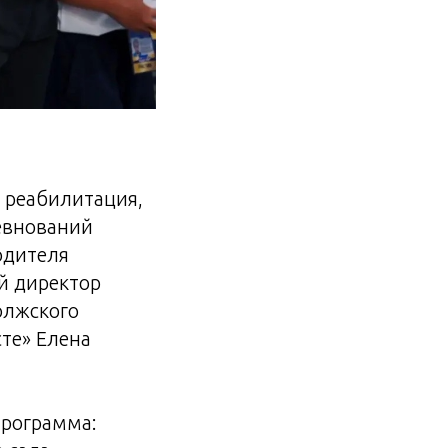
я реабилитация,
ревнований
одителя
й директор
олжского
те» Елена
программа: