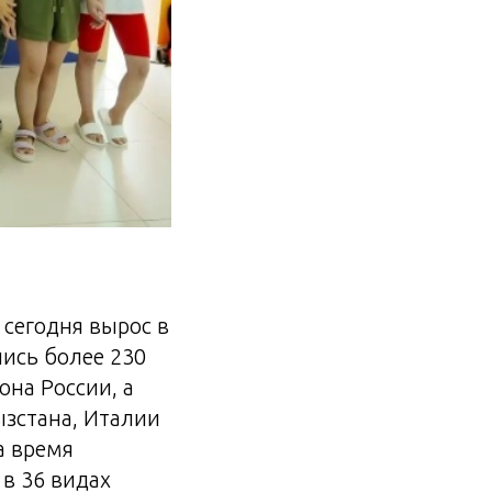
 сегодня вырос в
ись более 230
она России, а
ызстана, Италии
а время
в 36 видах