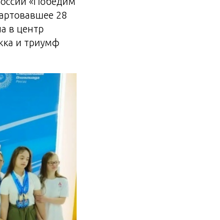
России «Победим
тартовавшее 28
а в центр
жка и триумф