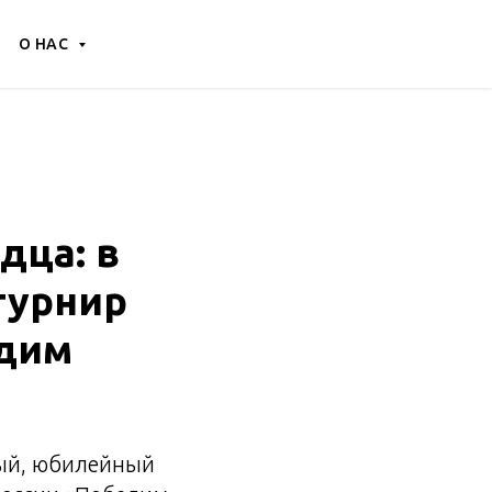
О НАС
дца: в
турнир
дим
тый, юбилейный