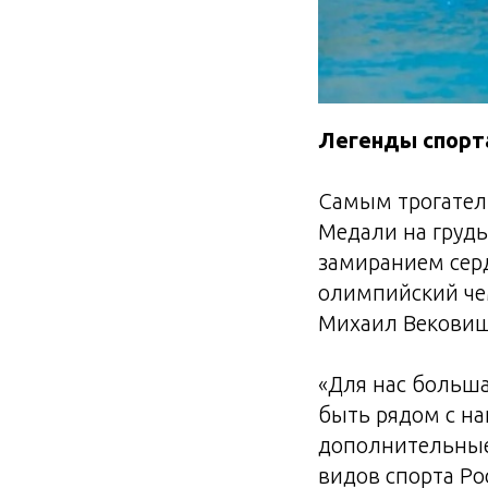
Легенды спорт
Самым трогател
Медали на грудь
замиранием серд
олимпийский че
Михаил Вековище
«Для нас больша
быть рядом с на
дополнительные
видов спорта Ро