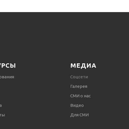
УРСЫ
МЕДИА
ования
Соцсети
Галерея
СМИ о нас
а
Видео
ты
Для СМИ