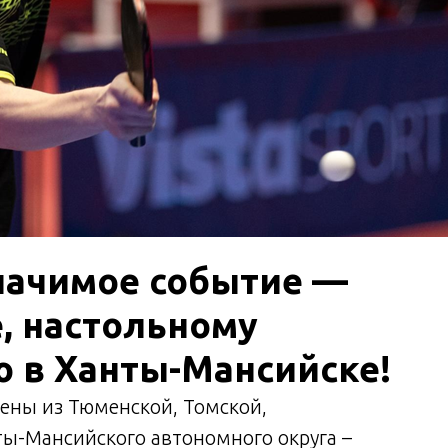
начимое событие —
е, настольному
ю в Ханты-Мансийске!
мены из Тюменской, Томской,
ты-Мансийского автономного округа –