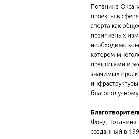
Потанина Оксан
проекты в сфере
спорта как обще
позитивных изме
необходимо комп
котором многол
практиками и э
значимых проект
инфраструктуры 
благополучному
Благотворител
Фонд Потанина –
созданный в 19