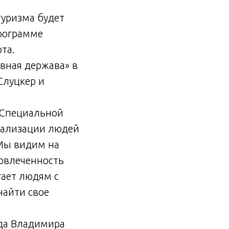
туризма будет
программе
та.
вная держава» в
Слуцкер и
 Специальной
иализации людей
 Мы видим на
вовлеченность
ает людям с
найти свое
да Владимира