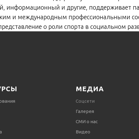
й, информационный и другие, поддерживает п
ским и международным профессиональными со
редставление о роли спорта в социальном раз
УРСЫ
МЕДИА
ования
Соцсети
Галерея
СМИ о нас
а
Видео