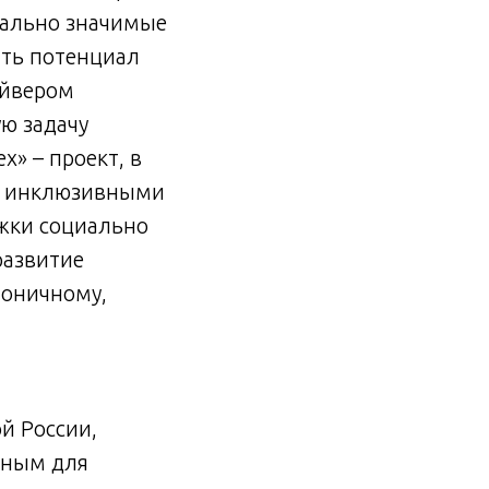
иально значимые
ить потенциал
айвером
ю задачу
» – проект, в
с инклюзивными
ржки социально
развитие
моничному,
й России,
иным для