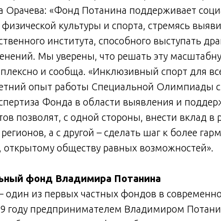
а Орачева: «Фонд Потанина поддерживает соц
 физической культуры и спорта, стремясь выяв
ственного института, способного выступать др
нений. Мы уверены, что решать эту масштабну
лексно и сообща. «Инклюзивный спорт для всех
етний опыт работы Специальной Олимпиады 
кспертиза Фонда в области выявления и подде
ов позволят, с одной стороны, внести вклад в 
регионов, а с другой – сделать шаг к более гар
, открытому обществу равных возможностей».
ьный фонд Владимира Потанина
 один из первых частных фондов в современно
99 году предпринимателем Владимиром Потан