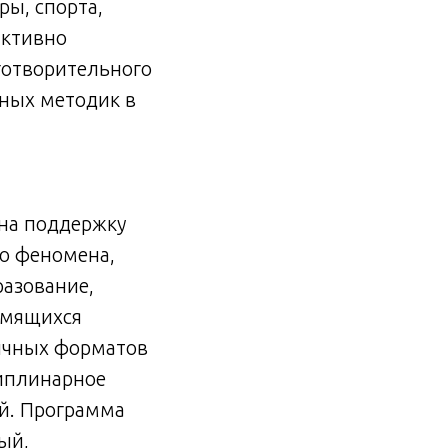
ры, спорта,
активно
готворительного
нных методик в
на поддержку
го феномена,
разование,
ремящихся
вычных форматов
циплинарное
ей. Программа
ый,