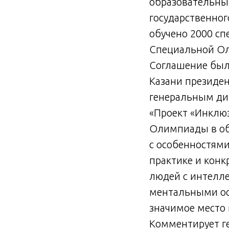
образовательный
государственног
обучено 2000 сп
Специальной Ол
Соглашение было
Казани президе
генеральным ди
«Проект «Инклю
Олимпиады в об
с особенностями
практике и конк
людей с интелл
ментальными осо
значимое место 
Комментирует г