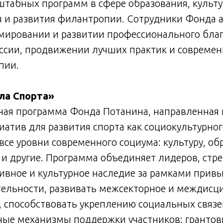
табных программ в сфере образования, культу
я и развития филантропии. Сотрудники Фонда 
рмировании и развитии профессионального бла
оссии, продвижении лучших практик и совреме
пии.
ла Спорта»
ная программа Фонда Потанина, направленная 
атив для развития спорта как социокультурно
се уровни современного социума: культуру, об
 и другие. Программа объединяет лидеров, ст
тивное и культурное наследие за рамками при
тельности, развивать межсекторное и междис
, способствовать укреплению социальных связ
ные механизмы поддержки участников: грантов