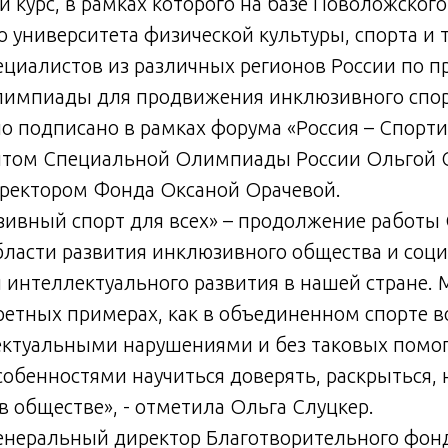
 курс, в рамках которого на базе Поволожского
о университета физической культуры, спорта и 
ециалистов из различных регионов России по 
импиады для продвижения инклюзивного спор
 подписано в рамках форума «Россия – Спорти
нтом Специальной Олимпиады России Ольгой 
ректором Фонда Оксаной Орачевой.
зивный спорт для всех» – продолжение работы
ласти развития инклюзивного общества и соц
 интеллектуального развития в нашей стране.
ретных примерах, как в объединенном спорте 
ектуальными нарушениями и без таковых помог
бенностями научиться доверять, раскрыться, 
в обществе», - отметила Ольга Слуцкер.
енеральный директор Благотворительного фон