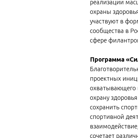
реализации масш
охраны здоровь
участвуют в фо
сообщества в Р
сфере филантро
Программа «Си
Благотворитель
проектных иници
охватывающего в
охрану здоровья
сохранить спор
спортивной дея
взаимодействие
сочетает различ