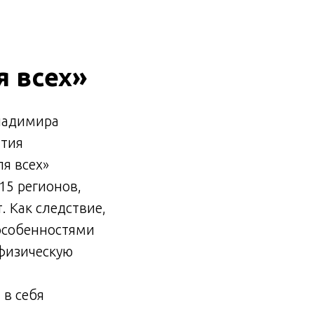
 всех»
ладимира
ития
я всех»
15 регионов,
. Как следствие,
особенностями
 физическую
в себя