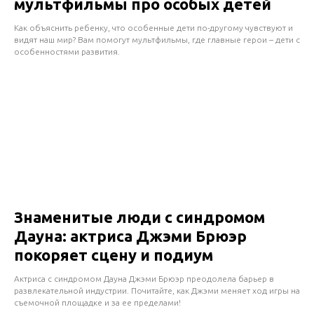
мультфильмы про особых детей
Как объяснить ребенку, что особенные дети по-другому чувствуют и
видят наш мир? Вам помогут мультфильмы, где главные герои – дети с
особенностями развития.
Знаменитые люди с синдромом
Дауна: актриса Джэми Брюэр
покоряет сцену и подиум
Актриса с синдромом Дауна Джэми Брюэр преодолела барьер в
развлекательной индустрии. Почитайте, как Джэми меняет ход игры на
съемочной площадке и за ее пределами!