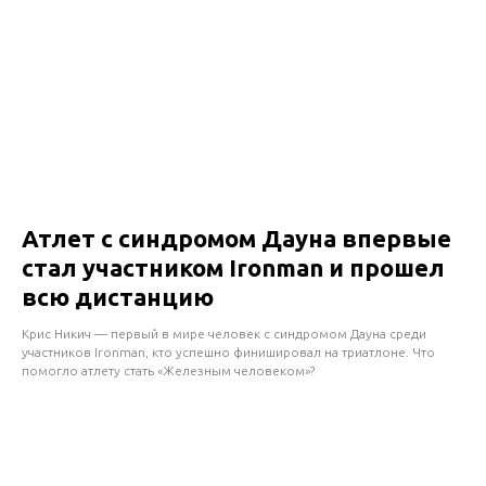
Атлет с синдромом Дауна впервые
стал участником Ironman и прошел
всю дистанцию
Крис Никич — первый в мире человек с синдромом Дауна среди
участников Ironman, кто успешно финишировал на триатлоне. Что
помогло атлету стать «Железным человеком»?