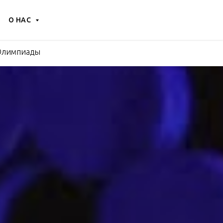
О НАС
 Олимпиады